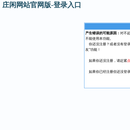
庄闲网站官网版-登录入口
产生错误的可能原因：
对不
不能使用本功能。
你还没注册？或者没有登录
友”功能！
如果你还没注册，请赶紧
如果你已经注册但还没登录