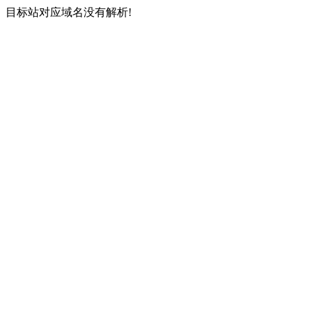
目标站对应域名没有解析!