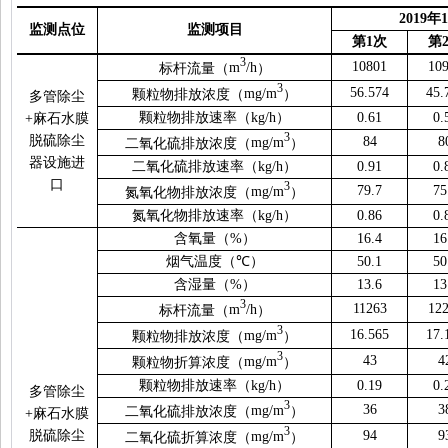
201
9
年
监测点位
监测项目
第
1
次
第
3
10801
10
标杆流量（
m
/h
）
3
56.574
45.
颗粒物排放浓度（
mg/m
）
多管除尘
颗粒物排放速率（
kg/h
）
0.61
0.
+
麻石水膜
3
脱硫除尘
84
8
二氧化硫排放浓度（
mg/m
）
器设施进
二氧化硫排放速率（
kg/h
）
0.91
0.
口
3
79.7
75
氮氧化物排放浓度（
mg/m
）
氮氧化物排放速率（
kg/h
）
0.86
0.
含氧量（
%
）
16.4
16
烟气温度（
℃
）
50.1
50
含湿量（
%
）
13.6
13
3
11263
12
标杆流量（
m
/h
）
3
16.565
17.
颗粒物排放浓度（
mg/m
）
3
43
4
颗粒物折算浓度（
mg/m
）
颗粒物排放速率（
kg/h
）
0.19
0.
多管除尘
3
36
3
二氧化硫排放浓度（
mg/m
）
+
麻石水膜
3
脱硫除尘
94
9
二氧化硫折算浓度（
mg/m
）