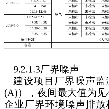
9
:
32
-
10:32
未检出
未检出
未检
2019-1-5
10
:
41-11:41
未检出
未检出
未检
11:19
-
12:49
未检出
未检出
未检
氯气
12:
20
-1
3
:
20
未检出
未检出
未检
1
3
:2
5
-1
4
:2
5
未检出
未检出
未检
2019-1-6
1
4
:
30-
1
5
:
30
未检出
未检出
未检
1
5
:35-
16
:35
未检出
未检出
未检
执行标准
《大气
备注
9.2.1.3
厂界噪声
建设项目厂界噪声监
(A)
），夜间最大值为见
企业厂界环境噪声排放