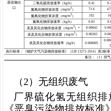
器设施出
二氧化硫排放速率（
kg/h
）
0.41
0.
口
3
73.6
67
氮氧化物排放浓度（
mg/m
）
3
192
1
氮氧化物折算浓度（
mg/m
）
氮氧化物排放速率（
kg/h
）
0.83
0.
3
0.00042
0.0
汞及其化合物排放浓度（
mg/m
）
*
3
0.00265
0.0
汞及其化合物折算浓度（
mg/m
）
0.00
汞及其化合物排放速率（
kg/h
）
0.000005
执行标准：《锅炉大气污染物排放标准》（
GB 13271-2014
）表
2
标准
备注：（
1
）排气
（
2
）无组织废气
厂界硫化氢无组织排
《恶臭污染物排放标准