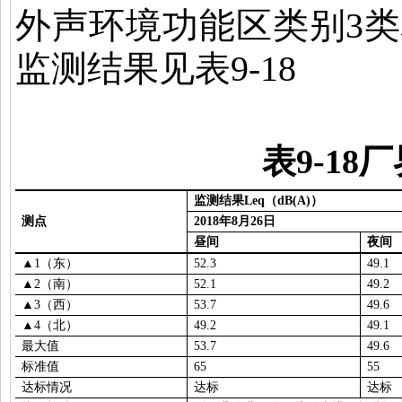
外声环境功能区类别
3
类
监测结果见表
9-18
表
9-18
厂
监测结果
Leq
（
dB(A)
）
测点
2018
年
8
月
26
日
昼间
夜间
▲1
（东）
52.3
49.1
▲2
（南）
52.1
49.2
▲3
（西）
53.7
49.6
▲4
（北）
49.2
49.1
最大值
53.7
49.6
标准值
65
55
达标情况
达标
达标