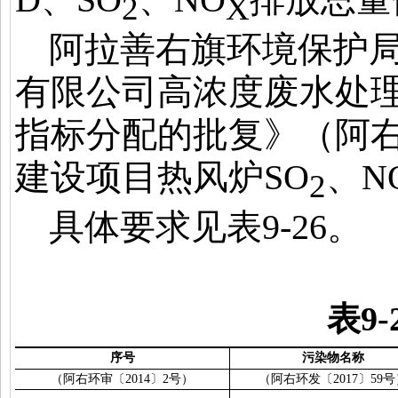
2
X
阿拉善右旗环境保护
有限公司高浓度废水处
指标分配的批复》（阿
建设项目热风炉
SO
、
N
2
具体要求见表
9-26
。
表
9-
序号
污染物名称
（阿右环审〔
2014
〕
2
号）
（阿右环发〔
2017
〕
59
号