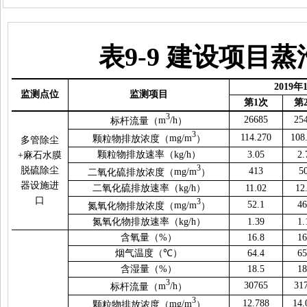
表
9-9
建设项目蒸
201
9
年
监测点位
监测项目
第
1
次
第
3
26685
25
标杆流量（
m
/h
）
3
114.270
108
颗粒物排放浓度（
mg/m
）
多管除尘
颗粒物排放速率（
kg/h
）
3.05
2.
+
麻石水膜
3
脱硫除尘
413
5
二氧化硫排放浓度（
mg/m
）
器设施进
二氧化硫排放速率（
kg/h
）
11.02
12
口
3
52.1
46
氮氧化物排放浓度（
mg/m
）
氮氧化物排放速率（
kg/h
）
1.39
1.
含氧量（
%
）
16.8
16
烟气温度（
℃
）
64.4
65
含湿量（
%
）
18.5
18
3
30765
31
标杆流量（
m
/h
）
3
12.788
14.
颗粒物排放浓度（
mg/m
）