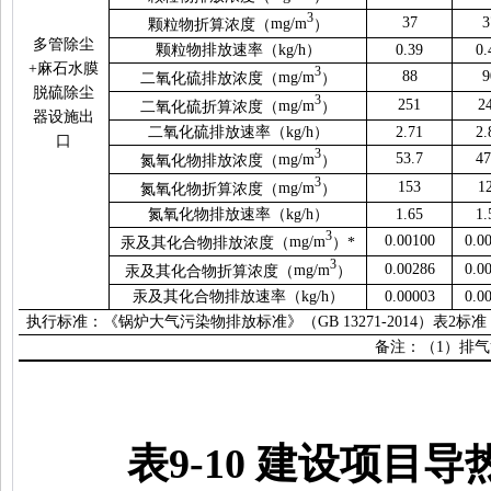
3
37
3
颗粒物折算浓度（
mg/m
）
多管除尘
颗粒物排放速率（
kg/h
）
0.39
0.
+
麻石水膜
3
88
9
二氧化硫排放浓度（
mg/m
）
脱硫除尘
3
251
2
二氧化硫折算浓度（
mg/m
）
器设施出
二氧化硫排放速率（
kg/h
）
2.71
2.
口
3
53.7
47
氮氧化物排放浓度（
mg/m
）
3
153
1
氮氧化物折算浓度（
mg/m
）
氮氧化物排放速率（
kg/h
）
1.65
1.
3
0.00100
0.0
汞及其化合物排放浓度（
mg/m
）
*
3
0.00286
0.0
汞及其化合物折算浓度（
mg/m
）
汞及其化合物排放速率（
kg/h
）
0.00003
0.0
执行标准：《锅炉大气污染物排放标准》（
GB 13271-2014
）表
2
标准
备注：（
1
）排气
表
9-10
建设项目导