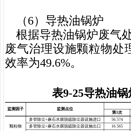
（
6
）导热油锅炉
根据导热油锅炉废气
废气治理设施颗粒物处
效率为
49.6%
。
表
9-25
导热油锅
监测因子
监测点位
第
1
次
多管除尘
+
麻石水膜脱硫除尘器设施进口
56.574
颗粒物
多管除尘
+
麻石水膜脱硫除尘器设施出口
16.565