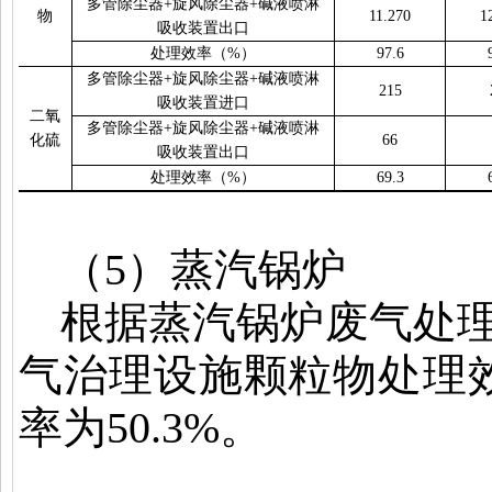
多管除尘器
+
旋风除尘器
+
碱液喷淋
物
11.270
1
吸收装置出口
处理效率（
%
）
97.6
多管除尘器
+
旋风除尘器
+
碱液喷淋
215
吸收装置进口
二氧
多管除尘器
+
旋风除尘器
+
碱液喷淋
化硫
66
吸收装置出口
处理效率（
%
）
69.3
（
5
）蒸汽锅炉
根据蒸汽锅炉废气处
气治理设施颗粒物处理
率为
50.3%
。