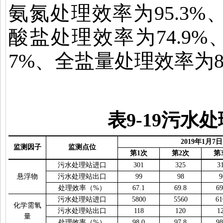
氨氮处理效率为
95.3%
酸盐处理效率为
74.9%
7%
、全盐量处理效率为
表
9-19
污水处
2019
年
1
月
7
日
监测因子
监测点位
第
1
次
第
2
次
第
污水处理站进口
301
325
3
悬浮物
污水处理站出口
99
98
9
处理效率（
%
）
67.1
69.8
69
污水处理站进口
5800
5560
61
化学需氧
污水处理站出口
118
120
1
量
处理效率（
%
）
98.0
97.8
98