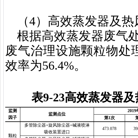
（
4
）高效蒸发器及热
根据高效蒸发器废气
废气治理设施颗粒物处
效率为
56.4%
。
表
9-23
高效蒸发器及
监测
2019
监测点位
因子
第
1
次
多管除尘器
+
旋风除尘器
+
碱液喷淋
473.078
39
吸收装置进口
颗粒