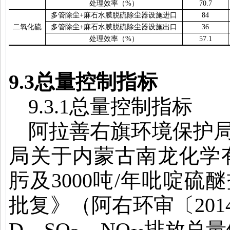
处理效率（
%
）
70.7
多管除尘
+
麻石水膜脱硫除尘器设施进口
84
二氧化硫
多管除尘
+
麻石水膜脱硫除尘器设施出口
36
处理效率（
%
）
57.1
9.3
总量控制指标
9.3.1
总量控制指标
阿拉善右旗环境保护
局关于内蒙古南龙化学
肟及
3000
吨
/
年吡啶硫醚
批复》（阿右环审〔
201
D
、
SO
、
NO
排放总量