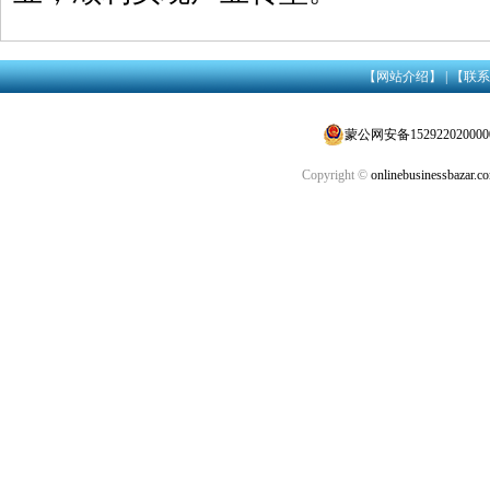
【网站介绍】
|
【联系
蒙公网安备152922020000
Copyright ©
onlinebusinessbazar.c