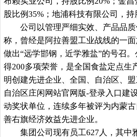
布赖实业公司，持股比例20%；金
股比例35%；地浦科技有限公司，持
公司以管理严细实效、产品品质
称，曾经是阿拉善盟工业战线的一面旗
做出“远学邯钢，近学雅盐”的号召
得200多项荣誉，是全国食盐定点生
明创建先进企业、全国、自治区、盟
自治区庄闲网站官网版-登录入口建
动奖状单位，连续多年被评为内蒙古
善右旗经济效益先进企业。
集团公司现有员工627人，其中雅