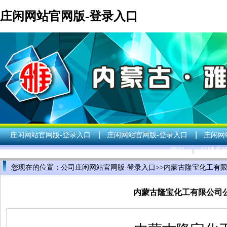
庄闲网站官网版-登录入口
庄闲网站官网版-登录入口
庄闲网站官网版-登录入口
庄闲网
我们
招聘系
您现在的位置：
公司庄闲网站官网版-登录入口
>>
内蒙古隆宝化工有
内蒙古隆宝化工有限公司