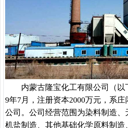
内蒙古隆宝化工有限公司（以下简
9年7月，注册资本2000万元，系
公司。公司经营范围为染料制造、
机盐制造、其他基础化学原料制造